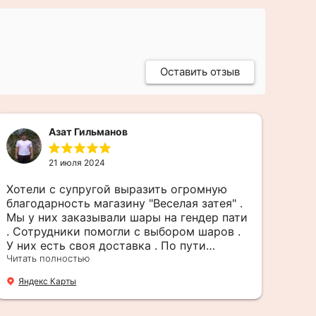
Оставить отзыв
Азат Гильманов
21 июля 2024
Хотели с супругой выразить огромную
Отл
благодарность магазину "Веселая затея" .
уже
Мы у них заказывали шары на гендер пати
возд
. Сотрудники помогли с выбором шаров .
Янд
У них есть своя доставка . По пути
забрали с другой точки торт , и в
Читать полностью
назначенное время привезли в указанный
Яндекс Карты
адрес.