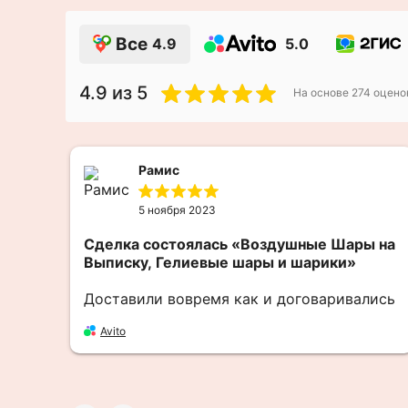
Все
4.9
5.0
4.9
из 5
На основе
274
оцено
Рамис
5 ноября 2023
.
Сделка состоялась
«Воздушные Шары на
в
Выписку, Гелиевые шары и шарики»
этой
Доставили вовремя как и договаривались
ую
Avito
ние
гие