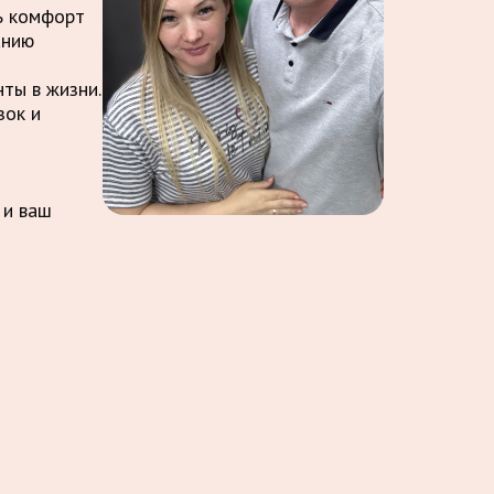
ть комфорт
анию
ты в жизни.
зок и
 и ваш