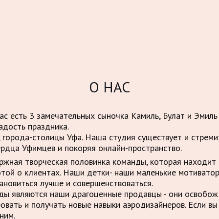
О НАС
нас есть 3 замечательных сыночка Камиль, Булат и Эмиль
адость праздника.
 города-столицы Уфа. Наша студия существует и стрем
ердца Уфимцев и покоряя онлайн-пространство.
ержная творческая половинка команды, которая находит 
отой о клиентах. Наши детки- наши маленькие мотивато
ановиться лучше и совершенствоваться.
нды являются наши драгоценные продавцы - они освобо
овать и получать новые навыки аэродизайнеров. Если вы
ним.