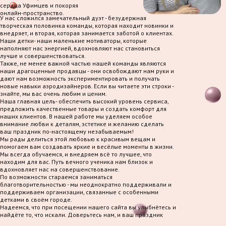
сердца Уфимцев и покоряя
онлайн-пространство.
У нас сложился замечательный дуэт - безудержная
творческая половинка команды, которая находит новинки и
внедряет, и вторая, которая занимается заботой о клиентах.
Наши детки- наши маленькие мотиваторы, которые
наполняют нас энергией, вдохновляют нас становиться
лучше и совершенствоваться.
Также, не менее важной частью нашей команды являются
наши драгоценные продавцы - они освобождают нам руки и
дают нам возможность экспериментировать и получать
новые навыки аэродизайнеров. Если вы читаете эти строки -
знайте, мы вас очень любим и ценим.
Наша главная цель- обеспечить высокий уровень сервиса,
предложить качественные товары и создать комфорт для
наших клиентов. В нашей работе мы уделяем особое
внимание любви к деталям, эстетике и желанию сделать
ваш праздник по-настоящему незабываемым!
Мы рады делиться этой любовью к красивым вещам и
помогаем вам создавать яркие и весёлые моменты в жизни.
Мы всегда обучаемся, и внедряем всё то лучшее, что
находим для вас. Путь вечного ученика нам близок и
вдохновляет нас на совершенствование.
По возможности стараемся заниматься
благотворительностью - мы неоднократно поддерживали и
поддерживаем организации, связанные с особенными
детками в своём городе.
Надеемся, что при посещении нашего сайта вы улыбнётесь и
найдёте то, что искали. Доверьтесь нам, и ваш праздник
станет по-настоящему волшебным!