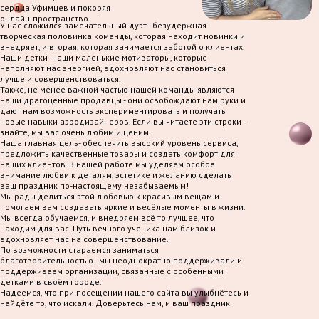
сердца Уфимцев и покоряя
онлайн-пространство.
У нас сложился замечательный дуэт - безудержная
творческая половинка команды, которая находит новинки и
внедряет, и вторая, которая занимается заботой о клиентах.
Наши детки- наши маленькие мотиваторы, которые
наполняют нас энергией, вдохновляют нас становиться
лучше и совершенствоваться.
Также, не менее важной частью нашей команды являются
наши драгоценные продавцы - они освобождают нам руки и
дают нам возможность экспериментировать и получать
новые навыки аэродизайнеров. Если вы читаете эти строки -
знайте, мы вас очень любим и ценим.
Наша главная цель- обеспечить высокий уровень сервиса,
предложить качественные товары и создать комфорт для
наших клиентов. В нашей работе мы уделяем особое
внимание любви к деталям, эстетике и желанию сделать
ваш праздник по-настоящему незабываемым!
Мы рады делиться этой любовью к красивым вещам и
помогаем вам создавать яркие и весёлые моменты в жизни.
Мы всегда обучаемся, и внедряем всё то лучшее, что
находим для вас. Путь вечного ученика нам близок и
вдохновляет нас на совершенствование.
По возможности стараемся заниматься
благотворительностью - мы неоднократно поддерживали и
поддерживаем организации, связанные с особенными
детками в своём городе.
Надеемся, что при посещении нашего сайта вы улыбнётесь и
найдёте то, что искали. Доверьтесь нам, и ваш праздник
станет по-настоящему волшебным!