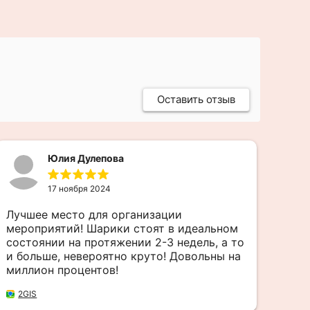
Оставить отзыв
Юлия Дулепова
17 ноября 2024
Лучшее место для организации
Спа
мероприятий! Шарики стоят в идеальном
зат
состоянии на протяжении 2-3 недель, а то
реа
и больше, невероятно круто! Довольны на
под
миллион процентов!
дес
зво
Чита
2GIS
маг
2G