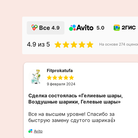
Все
4.9
5.0
4.9
из 5
На основе
274
оцено
Fitprokatufa
9 февраля 2024
нт.
Сделка состоялась
«Гелиевые шары,
Воздушные шарики, Гелевые шары»
Все на высшем уровне! Спасибо за
быструю замену сдутого шарика👍
Avito