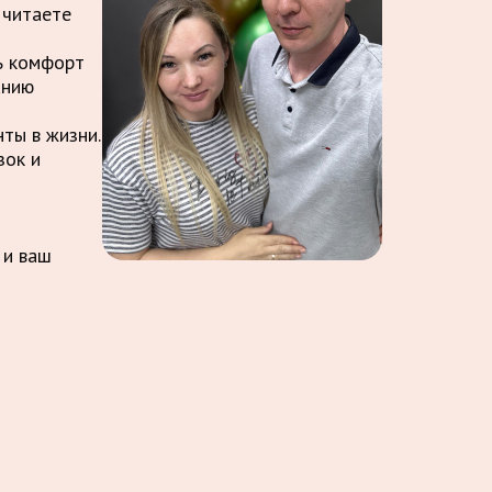
 читаете
ть комфорт
анию
ты в жизни.
зок и
 и ваш