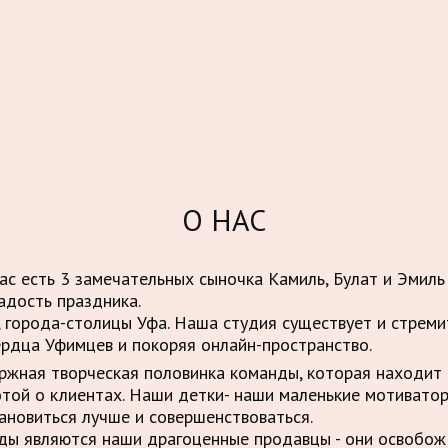
О НАС
нас есть 3 замечательных сыночка Камиль, Булат и Эмиль
адость праздника.
 города-столицы Уфа. Наша студия существует и стрем
ердца Уфимцев и покоряя онлайн-пространство.
ержная творческая половинка команды, которая находит 
отой о клиентах. Наши детки- наши маленькие мотивато
ановиться лучше и совершенствоваться.
нды являются наши драгоценные продавцы - они освобо