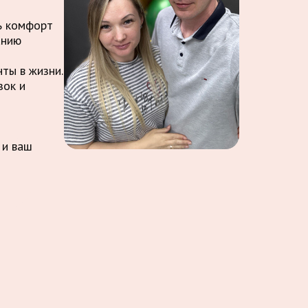
ть комфорт
анию
ты в жизни.
зок и
 и ваш