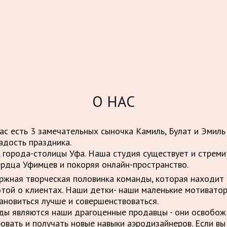
О НАС
нас есть 3 замечательных сыночка Камиль, Булат и Эмиль
адость праздника.
 города-столицы Уфа. Наша студия существует и стрем
ердца Уфимцев и покоряя онлайн-пространство.
ержная творческая половинка команды, которая находит 
отой о клиентах. Наши детки- наши маленькие мотивато
ановиться лучше и совершенствоваться.
нды являются наши драгоценные продавцы - они освобо
овать и получать новые навыки аэродизайнеров. Если вы