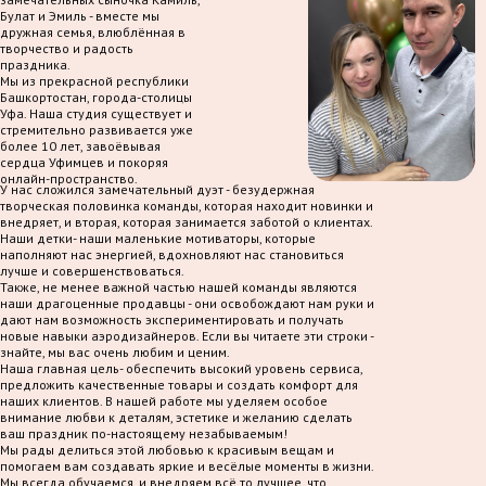
Булат и Эмиль - вместе мы
дружная семья, влюблённая в
творчество и радость
праздника.
Мы из прекрасной республики
Башкортостан, города-столицы
Уфа. Наша студия существует и
стремительно развивается уже
более 10 лет, завоёвывая
сердца Уфимцев и покоряя
онлайн-пространство.
У нас сложился замечательный дуэт - безудержная
творческая половинка команды, которая находит новинки и
внедряет, и вторая, которая занимается заботой о клиентах.
Наши детки- наши маленькие мотиваторы, которые
наполняют нас энергией, вдохновляют нас становиться
лучше и совершенствоваться.
Также, не менее важной частью нашей команды являются
наши драгоценные продавцы - они освобождают нам руки и
дают нам возможность экспериментировать и получать
новые навыки аэродизайнеров. Если вы читаете эти строки -
знайте, мы вас очень любим и ценим.
Наша главная цель- обеспечить высокий уровень сервиса,
предложить качественные товары и создать комфорт для
наших клиентов. В нашей работе мы уделяем особое
внимание любви к деталям, эстетике и желанию сделать
ваш праздник по-настоящему незабываемым!
Мы рады делиться этой любовью к красивым вещам и
помогаем вам создавать яркие и весёлые моменты в жизни.
Мы всегда обучаемся, и внедряем всё то лучшее, что