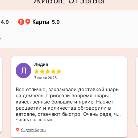
4.9
5.0
к
Лидия
7 июля 2025
Все отлично, заказывали доставкой шары
на дембель. Привезли вовремя, шары
качественные большие и яркие. Насчет
расцветки и количества обговорили в
ватсапе, отвечают быстро. Очень рада, что
обратилась к ним. Если хотите быть
Читать полностью
уверены в своем празднике, обязательно
Яндекс Карты
обращайтесь в Веселую затею Еще плюс,