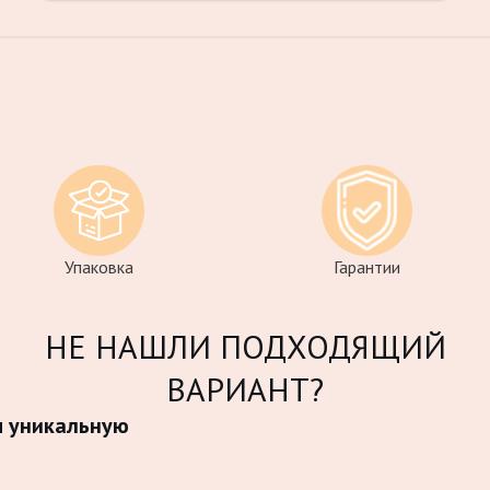
привезли шары в пакете, доставщик
объяснил, что лучше пакет убрать, когда
будем выходить к поезду Цены также
приемлемые, композицию подберут на
любой вкус и кошелек Шары стоят долго
Упаковка
Гарантии
НЕ НАШЛИ ПОДХОДЯЩИЙ
ВАРИАНТ?
м уникальную