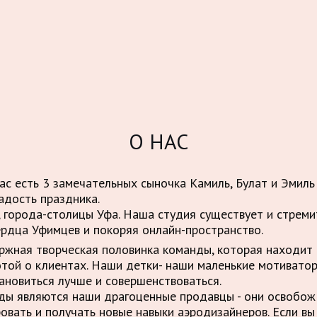
О НАС
нас есть 3 замечательных сыночка Камиль, Булат и Эмиль
адость праздника.
 города-столицы Уфа. Наша студия существует и стрем
ердца Уфимцев и покоряя онлайн-пространство.
ержная творческая половинка команды, которая находит 
отой о клиентах. Наши детки- наши маленькие мотивато
ановиться лучше и совершенствоваться.
нды являются наши драгоценные продавцы - они освобо
овать и получать новые навыки аэродизайнеров. Если вы