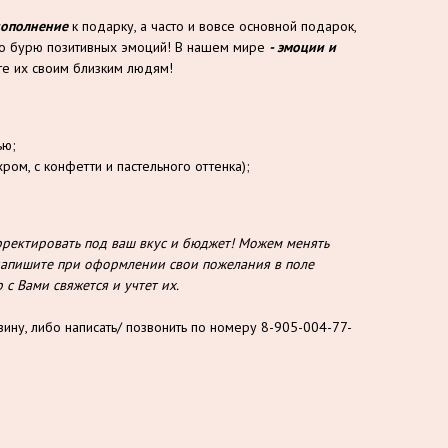
дополнение
к подарку, а часто и вовсе основной подарок,
то бурю позитивных эмоций! В нашем мире
- эмоции и
е их своим близким людям!
ью;
ром, с конфетти и пастельного оттенка);
ектировать под ваш вкус и бюджет! Можем менять
о напишите при оформлении свои пожелания в поле
с Вами свяжется и учтет их.
зину, либо написать/ позвонить по номеру 8-905-004-77-