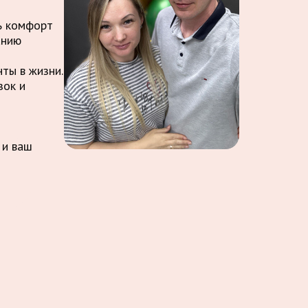
ть комфорт
анию
ты в жизни.
зок и
 и ваш