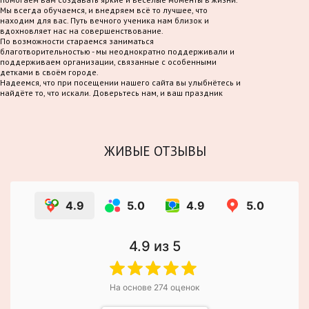
Мы всегда обучаемся, и внедряем всё то лучшее, что
находим для вас. Путь вечного ученика нам близок и
вдохновляет нас на совершенствование.
По возможности стараемся заниматься
благотворительностью - мы неоднократно поддерживали и
поддерживаем организации, связанные с особенными
детками в своём городе.
Надеемся, что при посещении нашего сайта вы улыбнётесь и
найдёте то, что искали. Доверьтесь нам, и ваш праздник
станет по-настоящему волшебным!
ЖИВЫЕ ОТЗЫВЫ
4.9
5.0
4.9
5.0
4.9
из 5
На основе
274
оценок