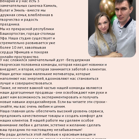
Венария и у нас есть 3
замечательных сыночка Камиль,
Булат и Эмиль - вместе мы
дружная семья, влюблённая в
творчество и радость
праздника.
Мы из прекрасной республики
Башкортостан, города-столицы
Уфа. Наша студия существует и
стремительно развивается уже
более 10 лет, завоёвывая
сердца Уфимцев и покоряя
онлайн-пространство.
У нас сложился замечательный дуэт - безудержная
творческая половинка команды, которая находит новинки и
внедряет, и вторая, которая занимается заботой о клиентах.
Наши детки- наши маленькие мотиваторы, которые
наполняют нас энергией, вдохновляют нас становиться
лучше и совершенствоваться.
Также, не менее важной частью нашей команды являются
наши драгоценные продавцы - они освобождают нам руки и
дают нам возможность экспериментировать и получать
новые навыки аэродизайнеров. Если вы читаете эти строки -
знайте, мы вас очень любим и ценим.
Наша главная цель- обеспечить высокий уровень сервиса,
предложить качественные товары и создать комфорт для
наших клиентов. В нашей работе мы уделяем особое
внимание любви к деталям, эстетике и желанию сделать
ваш праздник по-настоящему незабываемым!
Мы рады делиться этой любовью к красивым вещам и
помогаем вам создавать яркие и весёлые моменты в жизни.