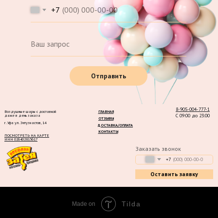
+7
Отправить
8-905-004-777-1
Воздушные шары с доставкой
ГЛАВНАЯ
С 09:00 до 23:00
даже в день заказа
ОТЗЫВЫ
г. Уфа ул. Энтузиастов, 14
ДОСТАВКА/ОПЛАТА
КОНТАКТЫ
ПОСМОТРЕТЬ НА КАРТЕ
ИНН 026402815617
Заказать звонок
+7
Оставить заявку
Tilda
Made on