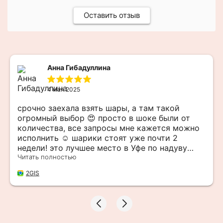
Оставить отзыв
Анна Гибадуллина
4 мая 2025
срочно заехала взять шары, а там такой
огромный выбор 😍 просто в шоке были от
количества, все запросы мне кажется можно
исполнить ☺️ шарики стоят уже почти 2
недели! это лучшее место в Уфе по надуву
шаров и атрибутики к праздникам 👍🏻 цены -
Читать полностью
отличные, а качество - на высоте 🔥
2GIS