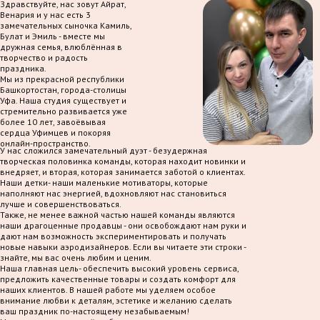
Здравствуйте, нас зовут Айрат,
Венария и у нас есть 3
замечательных сыночка Камиль,
Булат и Эмиль - вместе мы
дружная семья, влюблённая в
творчество и радость
праздника.
Мы из прекрасной республики
Башкортостан, города-столицы
Уфа. Наша студия существует и
стремительно развивается уже
более 10 лет, завоёвывая
сердца Уфимцев и покоряя
онлайн-пространство.
У нас сложился замечательный дуэт - безудержная
творческая половинка команды, которая находит новинки и
внедряет, и вторая, которая занимается заботой о клиентах.
Наши детки- наши маленькие мотиваторы, которые
наполняют нас энергией, вдохновляют нас становиться
лучше и совершенствоваться.
Также, не менее важной частью нашей команды являются
наши драгоценные продавцы - они освобождают нам руки и
дают нам возможность экспериментировать и получать
новые навыки аэродизайнеров. Если вы читаете эти строки -
знайте, мы вас очень любим и ценим.
Наша главная цель- обеспечить высокий уровень сервиса,
предложить качественные товары и создать комфорт для
наших клиентов. В нашей работе мы уделяем особое
внимание любви к деталям, эстетике и желанию сделать
ваш праздник по-настоящему незабываемым!