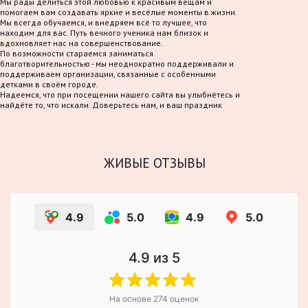
Мы рады делиться этой любовью к красивым вещам и
помогаем вам создавать яркие и весёлые моменты в жизни.
Мы всегда обучаемся, и внедряем всё то лучшее, что
находим для вас. Путь вечного ученика нам близок и
вдохновляет нас на совершенствование.
По возможности стараемся заниматься
благотворительностью - мы неоднократно поддерживали и
поддерживаем организации, связанные с особенными
детками в своём городе.
Надеемся, что при посещении нашего сайта вы улыбнётесь и
найдёте то, что искали. Доверьтесь нам, и ваш праздник
станет по-настоящему волшебным!
ЖИВЫЕ ОТЗЫВЫ
4.9
5.0
4.9
5.0
4.9
из 5
На основе
274
оценок