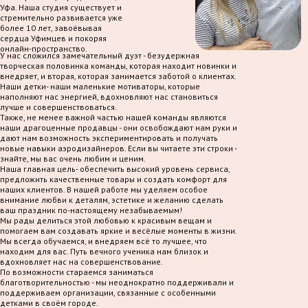
Уфа. Наша студия существует и
стремительно развивается уже
более 10 лет, завоёвывая
сердца Уфимцев и покоряя
онлайн-пространство.
У нас сложился замечательный дуэт - безудержная
творческая половинка команды, которая находит новинки и
внедряет, и вторая, которая занимается заботой о клиентах.
Наши детки- наши маленькие мотиваторы, которые
наполняют нас энергией, вдохновляют нас становиться
лучше и совершенствоваться.
Также, не менее важной частью нашей команды являются
наши драгоценные продавцы - они освобождают нам руки и
дают нам возможность экспериментировать и получать
новые навыки аэродизайнеров. Если вы читаете эти строки -
знайте, мы вас очень любим и ценим.
Наша главная цель- обеспечить высокий уровень сервиса,
предложить качественные товары и создать комфорт для
наших клиентов. В нашей работе мы уделяем особое
внимание любви к деталям, эстетике и желанию сделать
ваш праздник по-настоящему незабываемым!
Мы рады делиться этой любовью к красивым вещам и
помогаем вам создавать яркие и весёлые моменты в жизни.
Мы всегда обучаемся, и внедряем всё то лучшее, что
находим для вас. Путь вечного ученика нам близок и
вдохновляет нас на совершенствование.
По возможности стараемся заниматься
благотворительностью - мы неоднократно поддерживали и
поддерживаем организации, связанные с особенными
детками в своём городе.