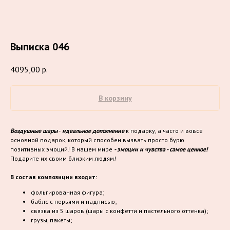
Выписка 046
4095,00
р.
В корзину
Воздушные шары
-
идеальное дополнение
к подарку, а часто и вовсе
основной подарок, который способен вызвать просто бурю
позитивных эмоций! В нашем мире
- эмоции и чувства - самое ценное!
Подарите их своим близким людям!
В состав композиции входит:
фольгированная фигура;
баблс с перьями и надписью;
связка из 5 шаров (шары с конфетти и пастельного оттенка);
грузы, пакеты;