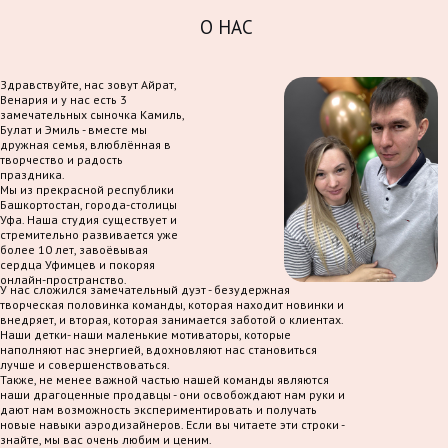
О НАС
Здравствуйте, нас зовут Айрат,
Венария и у нас есть 3
замечательных сыночка Камиль,
Булат и Эмиль - вместе мы
дружная семья, влюблённая в
творчество и радость
праздника.
Мы из прекрасной республики
Башкортостан, города-столицы
Уфа. Наша студия существует и
стремительно развивается уже
более 10 лет, завоёвывая
сердца Уфимцев и покоряя
онлайн-пространство.
У нас сложился замечательный дуэт - безудержная
творческая половинка команды, которая находит новинки и
внедряет, и вторая, которая занимается заботой о клиентах.
Наши детки- наши маленькие мотиваторы, которые
наполняют нас энергией, вдохновляют нас становиться
лучше и совершенствоваться.
Также, не менее важной частью нашей команды являются
наши драгоценные продавцы - они освобождают нам руки и
дают нам возможность экспериментировать и получать
новые навыки аэродизайнеров. Если вы читаете эти строки -
знайте, мы вас очень любим и ценим.