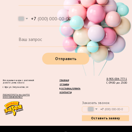
+7
Отправить
8-905-004-777-1
Воздушные шары с доставкой
ГЛАВНАЯ
С 09:00 до 23:00
даже в день заказа
ОТЗЫВЫ
г. Уфа ул. Энтузиастов, 14
ДОСТАВКА/ОПЛАТА
КОНТАКТЫ
ПОСМОТРЕТЬ НА КАРТЕ
ИНН 026402815617
Заказать звонок
+7
Оставить заявку