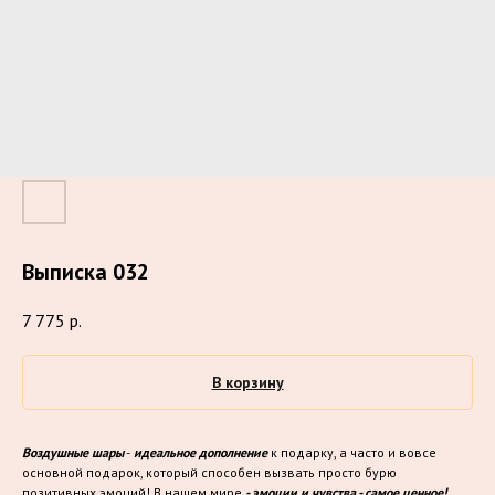
Выписка 032
7 775
р.
В корзину
Воздушные шары
-
идеальное дополнение
к подарку, а часто и вовсе
основной подарок, который способен вызвать просто бурю
позитивных эмоций! В нашем мире
- эмоции и чувства - самое ценное!