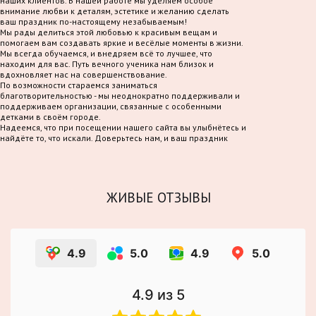
наших клиентов. В нашей работе мы уделяем особое
внимание любви к деталям, эстетике и желанию сделать
ваш праздник по-настоящему незабываемым!
Мы рады делиться этой любовью к красивым вещам и
помогаем вам создавать яркие и весёлые моменты в жизни.
Мы всегда обучаемся, и внедряем всё то лучшее, что
находим для вас. Путь вечного ученика нам близок и
вдохновляет нас на совершенствование.
По возможности стараемся заниматься
благотворительностью - мы неоднократно поддерживали и
поддерживаем организации, связанные с особенными
детками в своём городе.
Надеемся, что при посещении нашего сайта вы улыбнётесь и
найдёте то, что искали. Доверьтесь нам, и ваш праздник
станет по-настоящему волшебным!
ЖИВЫЕ ОТЗЫВЫ
4.9
5.0
4.9
5.0
4.9
из 5