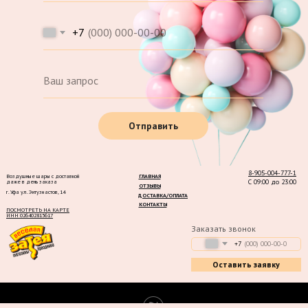
+7
Отправить
8-905-004-777-1
Воздушные шары с доставкой
ГЛАВНАЯ
С 09:00 до 23:00
даже в день заказа
ОТЗЫВЫ
г. Уфа ул. Энтузиастов, 14
ДОСТАВКА/ОПЛАТА
КОНТАКТЫ
ПОСМОТРЕТЬ НА КАРТЕ
ИНН 026402815617
Заказать звонок
+7
Оставить заявку
Tilda
Made on