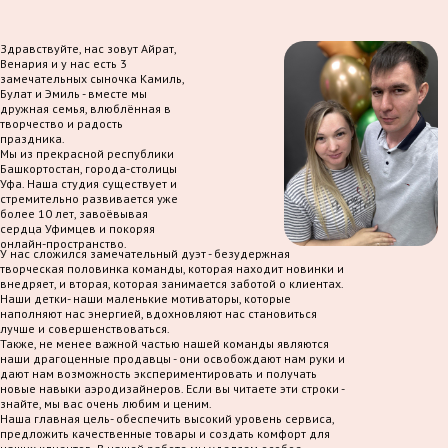
Здравствуйте, нас зовут Айрат,
Венария и у нас есть 3
замечательных сыночка Камиль,
Булат и Эмиль - вместе мы
дружная семья, влюблённая в
творчество и радость
праздника.
Мы из прекрасной республики
Башкортостан, города-столицы
Уфа. Наша студия существует и
стремительно развивается уже
более 10 лет, завоёвывая
сердца Уфимцев и покоряя
онлайн-пространство.
У нас сложился замечательный дуэт - безудержная
творческая половинка команды, которая находит новинки и
внедряет, и вторая, которая занимается заботой о клиентах.
Наши детки- наши маленькие мотиваторы, которые
наполняют нас энергией, вдохновляют нас становиться
лучше и совершенствоваться.
Также, не менее важной частью нашей команды являются
наши драгоценные продавцы - они освобождают нам руки и
дают нам возможность экспериментировать и получать
новые навыки аэродизайнеров. Если вы читаете эти строки -
знайте, мы вас очень любим и ценим.
Наша главная цель- обеспечить высокий уровень сервиса,
предложить качественные товары и создать комфорт для