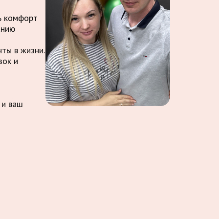
ть комфорт
анию
ты в жизни.
зок и
 и ваш