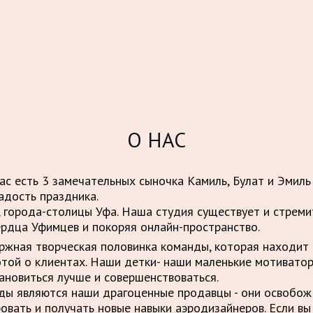
О НАС
нас есть 3 замечательных сыночка Камиль, Булат и Эмиль
адость праздника.
 города-столицы Уфа. Наша студия существует и стрем
ердца Уфимцев и покоряя онлайн-пространство.
ержная творческая половинка команды, которая находит 
отой о клиентах. Наши детки- наши маленькие мотивато
ановиться лучше и совершенствоваться.
нды являются наши драгоценные продавцы - они освобо
овать и получать новые навыки аэродизайнеров. Если вы