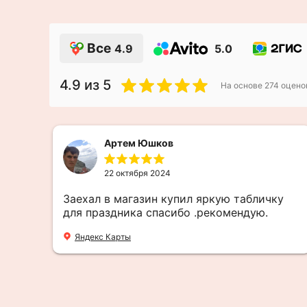
Все
4.9
5.0
4.9
из 5
На основе
274
оцено
Артем Юшков
22 октября 2024
,
Заехал в магазин купил яркую табличку
для праздника спасибо .рекомендую.
Яндекс Карты
-