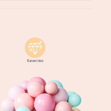
привезли шары в пакете, доставщик
объяснил, что лучше пакет убрать, когда
будем выходить к поезду Цены также
приемлемые, композицию подберут на
любой вкус и кошелек Шары стоят долго
Качество