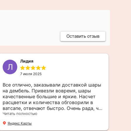
Оставить отзыв
Лидия
7 июля 2025
Все отлично, заказывали доставкой шары
И п
на дембель. Привезли вовремя, шары
Даж
качественные большие и яркие. Насчет
рож
расцветки и количества обговорили в
Ян
ватсапе, отвечают быстро. Очень рада, что
обратилась к ним. Если хотите быть
Читать полностью
уверены в своем празднике, обязательно
Яндекс Карты
обращайтесь в Веселую затею Еще плюс,