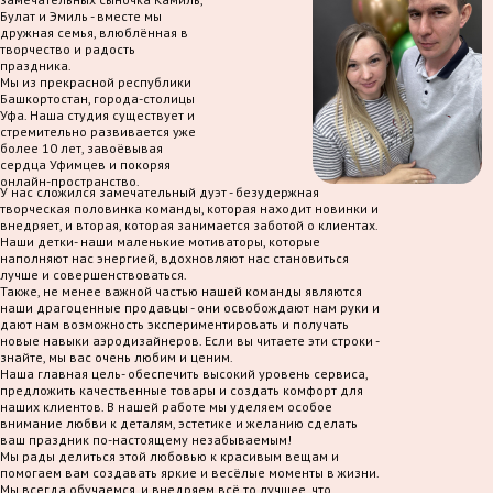
Булат и Эмиль - вместе мы
дружная семья, влюблённая в
творчество и радость
праздника.
Мы из прекрасной республики
Башкортостан, города-столицы
Уфа. Наша студия существует и
стремительно развивается уже
более 10 лет, завоёвывая
сердца Уфимцев и покоряя
онлайн-пространство.
У нас сложился замечательный дуэт - безудержная
творческая половинка команды, которая находит новинки и
внедряет, и вторая, которая занимается заботой о клиентах.
Наши детки- наши маленькие мотиваторы, которые
наполняют нас энергией, вдохновляют нас становиться
лучше и совершенствоваться.
Также, не менее важной частью нашей команды являются
наши драгоценные продавцы - они освобождают нам руки и
дают нам возможность экспериментировать и получать
новые навыки аэродизайнеров. Если вы читаете эти строки -
знайте, мы вас очень любим и ценим.
Наша главная цель- обеспечить высокий уровень сервиса,
предложить качественные товары и создать комфорт для
наших клиентов. В нашей работе мы уделяем особое
внимание любви к деталям, эстетике и желанию сделать
ваш праздник по-настоящему незабываемым!
Мы рады делиться этой любовью к красивым вещам и
помогаем вам создавать яркие и весёлые моменты в жизни.
Мы всегда обучаемся, и внедряем всё то лучшее, что