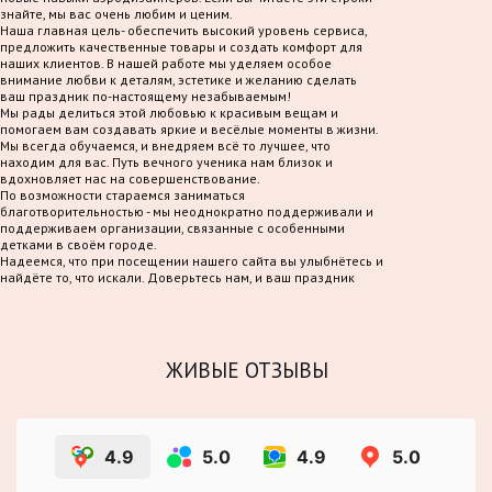
знайте, мы вас очень любим и ценим.
Наша главная цель- обеспечить высокий уровень сервиса,
предложить качественные товары и создать комфорт для
наших клиентов. В нашей работе мы уделяем особое
внимание любви к деталям, эстетике и желанию сделать
ваш праздник по-настоящему незабываемым!
Мы рады делиться этой любовью к красивым вещам и
помогаем вам создавать яркие и весёлые моменты в жизни.
Мы всегда обучаемся, и внедряем всё то лучшее, что
находим для вас. Путь вечного ученика нам близок и
вдохновляет нас на совершенствование.
По возможности стараемся заниматься
благотворительностью - мы неоднократно поддерживали и
поддерживаем организации, связанные с особенными
детками в своём городе.
Надеемся, что при посещении нашего сайта вы улыбнётесь и
найдёте то, что искали. Доверьтесь нам, и ваш праздник
станет по-настоящему волшебным!
ЖИВЫЕ ОТЗЫВЫ
4.9
5.0
4.9
5.0