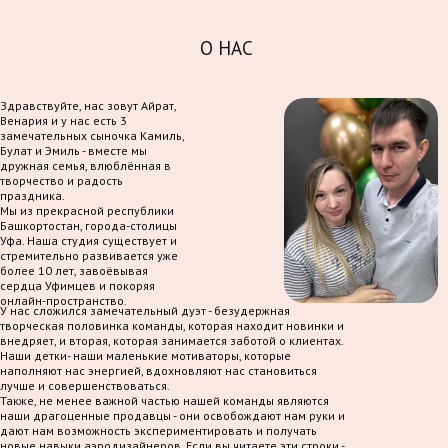
О НАС
Здравствуйте, нас зовут Айрат,
Венария и у нас есть 3
замечательных сыночка Камиль,
Булат и Эмиль - вместе мы
дружная семья, влюблённая в
творчество и радость
праздника.
Мы из прекрасной республики
Башкортостан, города-столицы
Уфа. Наша студия существует и
стремительно развивается уже
более 10 лет, завоёвывая
сердца Уфимцев и покоряя
онлайн-пространство.
У нас сложился замечательный дуэт - безудержная
творческая половинка команды, которая находит новинки и
внедряет, и вторая, которая занимается заботой о клиентах.
Наши детки- наши маленькие мотиваторы, которые
наполняют нас энергией, вдохновляют нас становиться
лучше и совершенствоваться.
Также, не менее важной частью нашей команды являются
наши драгоценные продавцы - они освобождают нам руки и
дают нам возможность экспериментировать и получать
новые навыки аэродизайнеров. Если вы читаете эти строки -