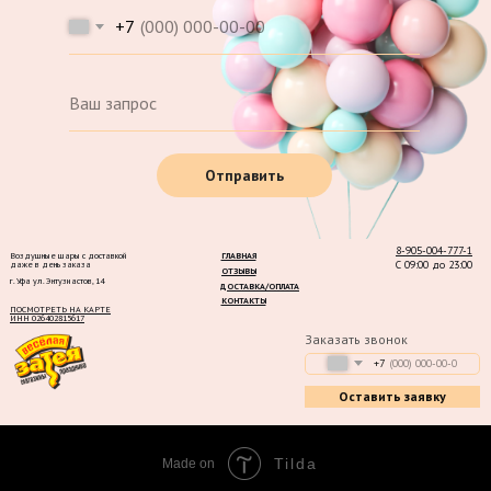
+7
Отправить
8-905-004-777-1
Воздушные шары с доставкой
ГЛАВНАЯ
С 09:00 до 23:00
даже в день заказа
ОТЗЫВЫ
г. Уфа ул. Энтузиастов, 14
ДОСТАВКА/ОПЛАТА
КОНТАКТЫ
ПОСМОТРЕТЬ НА КАРТЕ
ИНН 026402815617
Заказать звонок
+7
Оставить заявку
Tilda
Made on