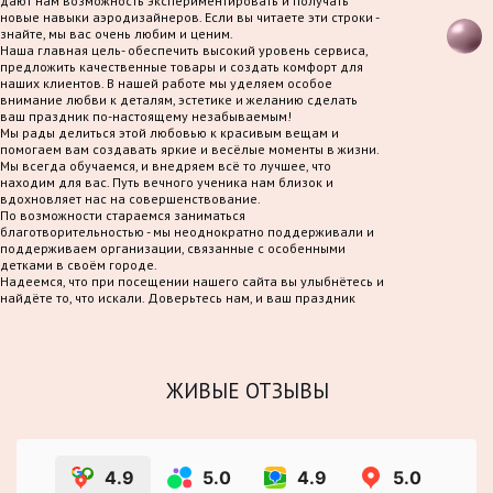
дают нам возможность экспериментировать и получать
новые навыки аэродизайнеров. Если вы читаете эти строки -
знайте, мы вас очень любим и ценим.
Наша главная цель- обеспечить высокий уровень сервиса,
предложить качественные товары и создать комфорт для
наших клиентов. В нашей работе мы уделяем особое
внимание любви к деталям, эстетике и желанию сделать
ваш праздник по-настоящему незабываемым!
Мы рады делиться этой любовью к красивым вещам и
помогаем вам создавать яркие и весёлые моменты в жизни.
Мы всегда обучаемся, и внедряем всё то лучшее, что
находим для вас. Путь вечного ученика нам близок и
вдохновляет нас на совершенствование.
По возможности стараемся заниматься
благотворительностью - мы неоднократно поддерживали и
поддерживаем организации, связанные с особенными
детками в своём городе.
Надеемся, что при посещении нашего сайта вы улыбнётесь и
найдёте то, что искали. Доверьтесь нам, и ваш праздник
станет по-настоящему волшебным!
ЖИВЫЕ ОТЗЫВЫ
4.9
5.0
4.9
5.0