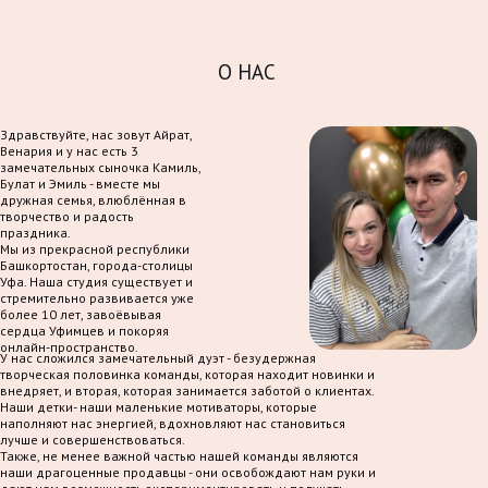
О НАС
Здравствуйте, нас зовут Айрат,
Венария и у нас есть 3
замечательных сыночка Камиль,
Булат и Эмиль - вместе мы
дружная семья, влюблённая в
творчество и радость
праздника.
Мы из прекрасной республики
Башкортостан, города-столицы
Уфа. Наша студия существует и
стремительно развивается уже
более 10 лет, завоёвывая
сердца Уфимцев и покоряя
онлайн-пространство.
У нас сложился замечательный дуэт - безудержная
творческая половинка команды, которая находит новинки и
внедряет, и вторая, которая занимается заботой о клиентах.
Наши детки- наши маленькие мотиваторы, которые
наполняют нас энергией, вдохновляют нас становиться
лучше и совершенствоваться.
Также, не менее важной частью нашей команды являются
наши драгоценные продавцы - они освобождают нам руки и