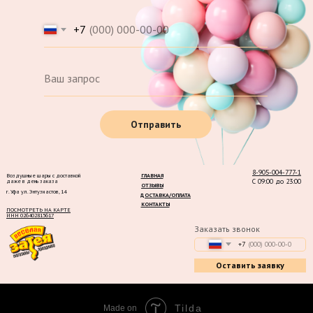
+7
Отправить
8-905-004-777-1
Воздушные шары с доставкой
ГЛАВНАЯ
С 09:00 до 23:00
даже в день заказа
ОТЗЫВЫ
г. Уфа ул. Энтузиастов, 14
ДОСТАВКА/ОПЛАТА
КОНТАКТЫ
ПОСМОТРЕТЬ НА КАРТЕ
ИНН 026402815617
Заказать звонок
+7
Оставить заявку
Tilda
Made on