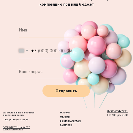
композицию под ваш бюджет
+7
Отправить
8-905-004-777-1
Воздушные шары с доставкой
ГЛАВНАЯ
С 09:00 до 23:00
даже в день заказа
ОТЗЫВЫ
г. Уфа ул. Энтузиастов, 14
ДОСТАВКА/ОПЛАТА
КОНТАКТЫ
ПОСМОТРЕТЬ НА КАРТЕ
ИНН 026402815617