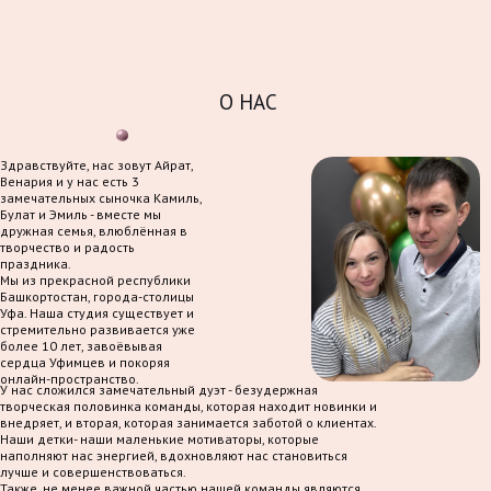
О НАС
Здравствуйте, нас зовут Айрат,
Венария и у нас есть 3
замечательных сыночка Камиль,
Булат и Эмиль - вместе мы
дружная семья, влюблённая в
творчество и радость
праздника.
Мы из прекрасной республики
Башкортостан, города-столицы
Уфа. Наша студия существует и
стремительно развивается уже
более 10 лет, завоёвывая
сердца Уфимцев и покоряя
онлайн-пространство.
У нас сложился замечательный дуэт - безудержная
творческая половинка команды, которая находит новинки и
внедряет, и вторая, которая занимается заботой о клиентах.
Наши детки- наши маленькие мотиваторы, которые
наполняют нас энергией, вдохновляют нас становиться
лучше и совершенствоваться.
Также, не менее важной частью нашей команды являются