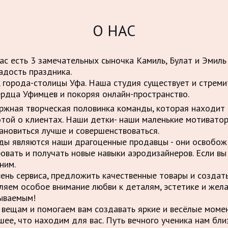
О НАС
нас есть 3 замечательных сыночка Камиль, Булат и Эмиль
адость праздника.
 города-столицы Уфа. Наша студия существует и стрем
ердца Уфимцев и покоряя онлайн-пространство.
ержная творческая половинка команды, которая находит 
отой о клиентах. Наши детки- наши маленькие мотивато
ановиться лучше и совершенствоваться.
нды являются наши драгоценные продавцы - они освобо
овать и получать новые навыки аэродизайнеров. Если вы
ним.
вень сервиса, предложить качественные товары и созда
ляем особое внимание любви к деталям, эстетике и жел
ываемым!
вещам и помогаем вам создавать яркие и весёлые момен
шее, что находим для вас. Путь вечного ученика нам бли