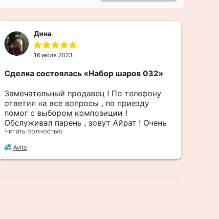
Дина
16 июля 2023
Сделка состоялась
«Набор шаров 032»
Сде
Воз
Замечательный продавец ! По телефону
ответил на все вопросы , по приезду
Спа
помог с выбором композиции !
кра
Обслуживал парень , зовут Айрат ! Очень
👍🏼
Читать полностью
благодарна ! К заказанному времени было
Av
все готово и упаковано ! Брали цифры (10)
Avito
и связку Шаров на день рождение дочери.