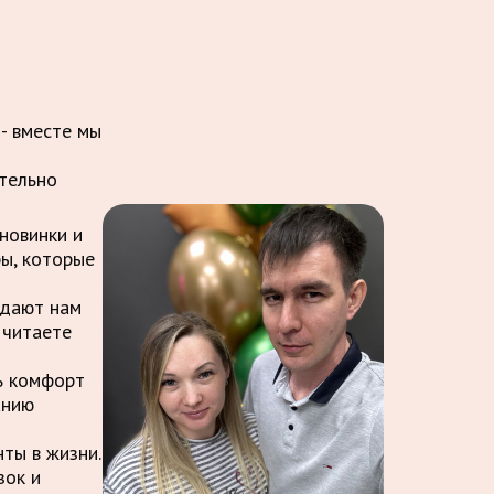
 - вместе мы
ительно
новинки и
ры, которые
ждают нам
 читаете
ть комфорт
анию
ты в жизни.
зок и