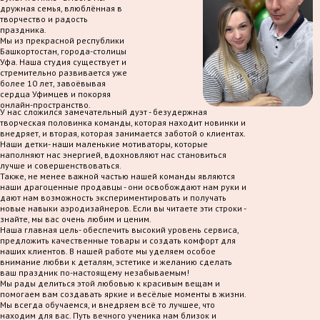
дружная семья, влюблённая в
творчество и радость
праздника.
Мы из прекрасной республики
Башкортостан, города-столицы
Уфа. Наша студия существует и
стремительно развивается уже
более 10 лет, завоёвывая
сердца Уфимцев и покоряя
онлайн-пространство.
У нас сложился замечательный дуэт - безудержная
творческая половинка команды, которая находит новинки и
внедряет, и вторая, которая занимается заботой о клиентах.
Наши детки- наши маленькие мотиваторы, которые
наполняют нас энергией, вдохновляют нас становиться
лучше и совершенствоваться.
Также, не менее важной частью нашей команды являются
наши драгоценные продавцы - они освобождают нам руки и
дают нам возможность экспериментировать и получать
новые навыки аэродизайнеров. Если вы читаете эти строки -
знайте, мы вас очень любим и ценим.
Наша главная цель- обеспечить высокий уровень сервиса,
предложить качественные товары и создать комфорт для
наших клиентов. В нашей работе мы уделяем особое
внимание любви к деталям, эстетике и желанию сделать
ваш праздник по-настоящему незабываемым!
Мы рады делиться этой любовью к красивым вещам и
помогаем вам создавать яркие и весёлые моменты в жизни.
Мы всегда обучаемся, и внедряем всё то лучшее, что
находим для вас. Путь вечного ученика нам близок и