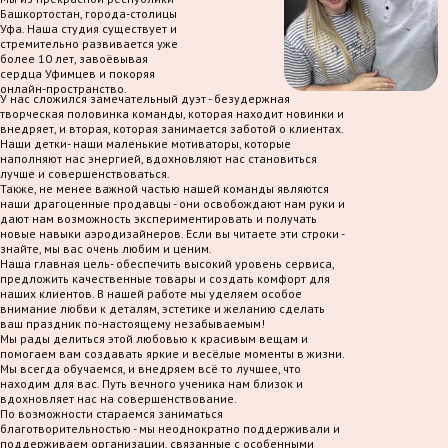
Башкортостан, города-столицы
Уфа. Наша студия существует и
стремительно развивается уже
более 10 лет, завоёвывая
сердца Уфимцев и покоряя
онлайн-пространство.
У нас сложился замечательный дуэт - безудержная
творческая половинка команды, которая находит новинки и
внедряет, и вторая, которая занимается заботой о клиентах.
Наши детки- наши маленькие мотиваторы, которые
наполняют нас энергией, вдохновляют нас становиться
лучше и совершенствоваться.
Также, не менее важной частью нашей команды являются
наши драгоценные продавцы - они освобождают нам руки и
дают нам возможность экспериментировать и получать
новые навыки аэродизайнеров. Если вы читаете эти строки -
знайте, мы вас очень любим и ценим.
Наша главная цель- обеспечить высокий уровень сервиса,
предложить качественные товары и создать комфорт для
наших клиентов. В нашей работе мы уделяем особое
внимание любви к деталям, эстетике и желанию сделать
ваш праздник по-настоящему незабываемым!
Мы рады делиться этой любовью к красивым вещам и
помогаем вам создавать яркие и весёлые моменты в жизни.
Мы всегда обучаемся, и внедряем всё то лучшее, что
находим для вас. Путь вечного ученика нам близок и
вдохновляет нас на совершенствование.
По возможности стараемся заниматься
благотворительностью - мы неоднократно поддерживали и
поддерживаем организации, связанные с особенными