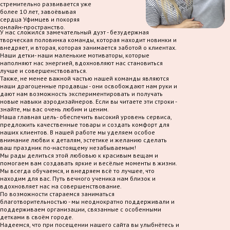
стремительно развивается уже
более 10 лет, завоёвывая
сердца Уфимцев и покоряя
онлайн-пространство.
У нас сложился замечательный дуэт - безудержная
творческая половинка команды, которая находит новинки и
внедряет, и вторая, которая занимается заботой о клиентах.
Наши детки- наши маленькие мотиваторы, которые
наполняют нас энергией, вдохновляют нас становиться
лучше и совершенствоваться.
Также, не менее важной частью нашей команды являются
наши драгоценные продавцы - они освобождают нам руки и
дают нам возможность экспериментировать и получать
новые навыки аэродизайнеров. Если вы читаете эти строки -
знайте, мы вас очень любим и ценим.
Наша главная цель- обеспечить высокий уровень сервиса,
предложить качественные товары и создать комфорт для
наших клиентов. В нашей работе мы уделяем особое
внимание любви к деталям, эстетике и желанию сделать
ваш праздник по-настоящему незабываемым!
Мы рады делиться этой любовью к красивым вещам и
помогаем вам создавать яркие и весёлые моменты в жизни.
Мы всегда обучаемся, и внедряем всё то лучшее, что
находим для вас. Путь вечного ученика нам близок и
вдохновляет нас на совершенствование.
По возможности стараемся заниматься
благотворительностью - мы неоднократно поддерживали и
поддерживаем организации, связанные с особенными
детками в своём городе.
Надеемся, что при посещении нашего сайта вы улыбнётесь и