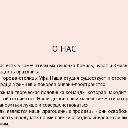
О НАС
нас есть 3 замечательных сыночка Камиль, Булат и Эмиль
адость праздника.
 города-столицы Уфа. Наша студия существует и стрем
ердца Уфимцев и покоряя онлайн-пространство.
ержная творческая половинка команды, которая находит 
отой о клиентах. Наши детки- наши маленькие мотивато
ановиться лучше и совершенствоваться.
нды являются наши драгоценные продавцы - они освобо
овать и получать новые навыки аэродизайнеров. Если вы
ним.