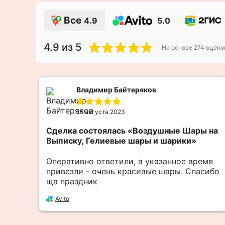
Все
4.9
5.0
4.9
из 5
На основе
274
оцено
Владимир Байтеряков
25 августа 2023
Сделка состоялась
«Воздушные Шары на
Выписку, Гелиевые шары и шарики»
!
Оперативно ответили, в указанное время
привезли - очень красивые шары. Спасибо
ща праздник
Avito