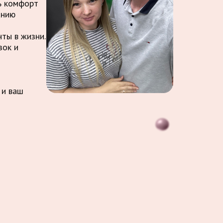
ть комфорт
анию
ты в жизни.
зок и
 и ваш