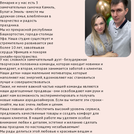
Венария и у нас есть 3
замечательных сыночка Камиль,
Булат и Эмиль - вместе мы
дружная семья, влюблённая в
творчество и радость
праздника.
Мы из прекрасной республики
Башкортостан, города-столицы
Уфа. Наша студия существует и
стремительно развивается уже
более 10 лет, завоёвывая
сердца Уфимцев и покоряя
онлайн-пространство.
У нас сложился замечательный дуэт - безудержная
творческая половинка команды, которая находит новинки и
внедряет, и вторая, которая занимается заботой о клиентах.
Наши детки- наши маленькие мотиваторы, которые
наполняют нас энергией, вдохновляют нас становиться
лучше и совершенствоваться.
Также, не менее важной частью нашей команды являются
наши драгоценные продавцы - они освобождают нам руки и
дают нам возможность экспериментировать и получать
новые навыки аэродизайнеров. Если вы читаете эти строки -
знайте, мы вас очень любим и ценим.
Наша главная цель- обеспечить высокий уровень сервиса,
предложить качественные товары и создать комфорт для
наших клиентов. В нашей работе мы уделяем особое
внимание любви к деталям, эстетике и желанию сделать
ваш праздник по-настоящему незабываемым!
Мы рады делиться этой любовью к красивым вещам и