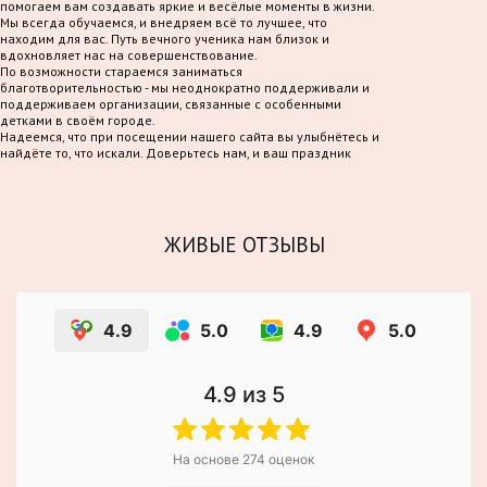
помогаем вам создавать яркие и весёлые моменты в жизни.
Мы всегда обучаемся, и внедряем всё то лучшее, что
находим для вас. Путь вечного ученика нам близок и
вдохновляет нас на совершенствование.
По возможности стараемся заниматься
благотворительностью - мы неоднократно поддерживали и
поддерживаем организации, связанные с особенными
детками в своём городе.
Надеемся, что при посещении нашего сайта вы улыбнётесь и
найдёте то, что искали. Доверьтесь нам, и ваш праздник
станет по-настоящему волшебным!
ЖИВЫЕ ОТЗЫВЫ
4.9
5.0
4.9
5.0
4.9
из 5
На основе
274
оценок