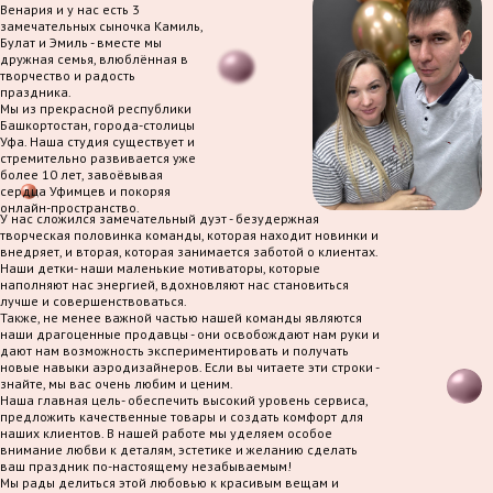
Венария и у нас есть 3
замечательных сыночка Камиль,
Булат и Эмиль - вместе мы
дружная семья, влюблённая в
творчество и радость
праздника.
Мы из прекрасной республики
Башкортостан, города-столицы
Уфа. Наша студия существует и
стремительно развивается уже
более 10 лет, завоёвывая
сердца Уфимцев и покоряя
онлайн-пространство.
У нас сложился замечательный дуэт - безудержная
творческая половинка команды, которая находит новинки и
внедряет, и вторая, которая занимается заботой о клиентах.
Наши детки- наши маленькие мотиваторы, которые
наполняют нас энергией, вдохновляют нас становиться
лучше и совершенствоваться.
Также, не менее важной частью нашей команды являются
наши драгоценные продавцы - они освобождают нам руки и
дают нам возможность экспериментировать и получать
новые навыки аэродизайнеров. Если вы читаете эти строки -
знайте, мы вас очень любим и ценим.
Наша главная цель- обеспечить высокий уровень сервиса,
предложить качественные товары и создать комфорт для
наших клиентов. В нашей работе мы уделяем особое
внимание любви к деталям, эстетике и желанию сделать
ваш праздник по-настоящему незабываемым!
Мы рады делиться этой любовью к красивым вещам и