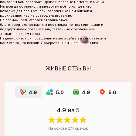
помогаем вам создавать яркие и весёлые моменты в жизни.
Мы всегда обучаемся, и внедряем всё то лучшее, что
находим для вас. Путь вечного ученика нам близок и
вдохновляет нас на совершенствование.
По возможности стараемся заниматься
благотворительностью - мы неоднократно поддерживали и
поддерживаем организации, связанные с особенными
детками в своём городе.
Надеемся, что при посещении нашего сайта вы улыбнётесь и
найдёте то, что искали. Доверьтесь нам, и ваш праздник
станет по-настоящему волшебным!
ЖИВЫЕ ОТЗЫВЫ
4.9
5.0
4.9
5.0
4.9
из 5
На основе
274
оценок