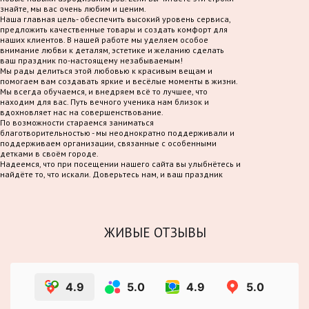
знайте, мы вас очень любим и ценим.
Наша главная цель- обеспечить высокий уровень сервиса,
предложить качественные товары и создать комфорт для
наших клиентов. В нашей работе мы уделяем особое
внимание любви к деталям, эстетике и желанию сделать
ваш праздник по-настоящему незабываемым!
Мы рады делиться этой любовью к красивым вещам и
помогаем вам создавать яркие и весёлые моменты в жизни.
Мы всегда обучаемся, и внедряем всё то лучшее, что
находим для вас. Путь вечного ученика нам близок и
вдохновляет нас на совершенствование.
По возможности стараемся заниматься
благотворительностью - мы неоднократно поддерживали и
поддерживаем организации, связанные с особенными
детками в своём городе.
Надеемся, что при посещении нашего сайта вы улыбнётесь и
найдёте то, что искали. Доверьтесь нам, и ваш праздник
станет по-настоящему волшебным!
ЖИВЫЕ ОТЗЫВЫ
4.9
5.0
4.9
5.0