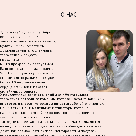
О НАС
Здравствуйте, нас зовут Айрат,
Венария и у нас есть 3
замечательных сыночка Камиль,
Булат и Эмиль - вместе мы
дружная семья, влюблённая в
творчество и радость
праздника.
Мы из прекрасной республики
Башкортостан, города-столицы
Уфа. Наша студия существует и
стремительно развивается уже
более 10 лет, завоёвывая
сердца Уфимцев и покоряя
онлайн-пространство.
У нас сложился замечательный дуэт - безудержная
творческая половинка команды, которая находит новинки и
внедряет, и вторая, которая занимается заботой о клиентах.
Наши детки- наши маленькие мотиваторы, которые
наполняют нас энергией, вдохновляют нас становиться
лучше и совершенствоваться.
Также, не менее важной частью нашей команды являются
наши драгоценные продавцы - они освобождают нам руки и
дают нам возможность экспериментировать и получать
новые навыки аэродизайнеров. Если вы читаете эти строки -