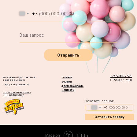
+7
Отправить
8-905-004-777-1
Воздушные шары с доставкой
ГЛАВНАЯ
С 09:00 до 23:00
даже в день заказа
ОТЗЫВЫ
г. Уфа ул. Энтузиастов, 14
ДОСТАВКА/ОПЛАТА
КОНТАКТЫ
ПОСМОТРЕТЬ НА КАРТЕ
ИНН 026402815617
Заказать звонок
+7
Оставить заявку
Tilda
Made on