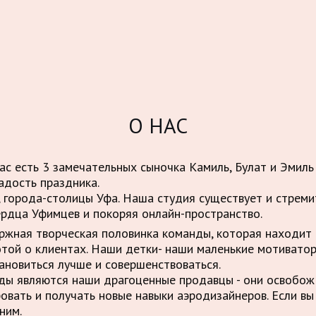
О НАС
нас есть 3 замечательных сыночка Камиль, Булат и Эмиль
адость праздника.
 города-столицы Уфа. Наша студия существует и стрем
ердца Уфимцев и покоряя онлайн-пространство.
ержная творческая половинка команды, которая находит 
отой о клиентах. Наши детки- наши маленькие мотивато
ановиться лучше и совершенствоваться.
нды являются наши драгоценные продавцы - они освобо
овать и получать новые навыки аэродизайнеров. Если вы
ним.