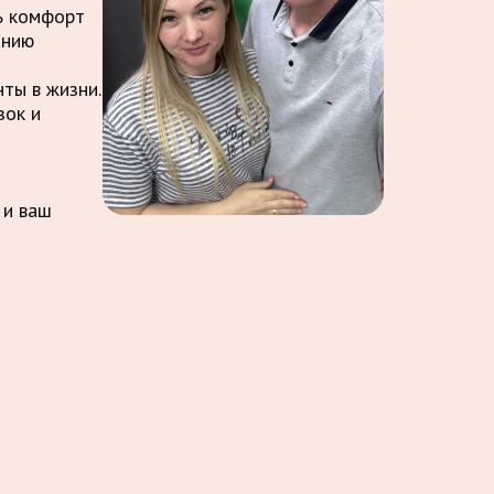
ть комфорт
анию
ты в жизни.
зок и
 и ваш