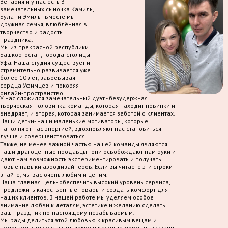
Венария и у нас есть 3
замечательных сыночка Камиль,
Булат и Эмиль - вместе мы
дружная семья, влюблённая в
творчество и радость
праздника.
Мы из прекрасной республики
Башкортостан, города-столицы
Уфа. Наша студия существует и
стремительно развивается уже
более 10 лет, завоёвывая
сердца Уфимцев и покоряя
онлайн-пространство.
У нас сложился замечательный дуэт - безудержная
творческая половинка команды, которая находит новинки и
внедряет, и вторая, которая занимается заботой о клиентах.
Наши детки- наши маленькие мотиваторы, которые
наполняют нас энергией, вдохновляют нас становиться
лучше и совершенствоваться.
Также, не менее важной частью нашей команды являются
наши драгоценные продавцы - они освобождают нам руки и
дают нам возможность экспериментировать и получать
новые навыки аэродизайнеров. Если вы читаете эти строки -
знайте, мы вас очень любим и ценим.
Наша главная цель- обеспечить высокий уровень сервиса,
предложить качественные товары и создать комфорт для
наших клиентов. В нашей работе мы уделяем особое
внимание любви к деталям, эстетике и желанию сделать
ваш праздник по-настоящему незабываемым!
Мы рады делиться этой любовью к красивым вещам и
помогаем вам создавать яркие и весёлые моменты в жизни.