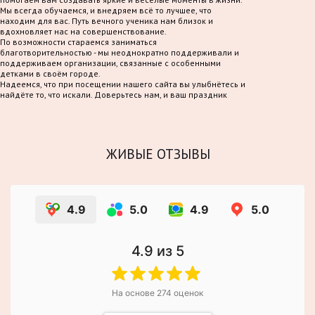
Мы всегда обучаемся, и внедряем всё то лучшее, что
находим для вас. Путь вечного ученика нам близок и
вдохновляет нас на совершенствование.
По возможности стараемся заниматься
благотворительностью - мы неоднократно поддерживали и
поддерживаем организации, связанные с особенными
детками в своём городе.
Надеемся, что при посещении нашего сайта вы улыбнётесь и
найдёте то, что искали. Доверьтесь нам, и ваш праздник
станет по-настоящему волшебным!
ЖИВЫЕ ОТЗЫВЫ
4.9
5.0
4.9
5.0
4.9
из 5
На основе
274
оценок