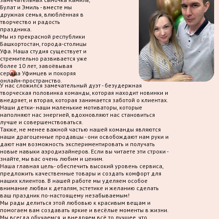
Булат и Эмиль - вместе мы
дружная семья, влюблённая в
творчество и радость
праздника.
Мы из прекрасной республики
Башкортостан, города-столицы
Уфа. Наша студия существует и
стремительно развивается уже
более 10 лет, завоёвывая
сердца Уфимцев и покоряя
онлайн-пространство.
У нас сложился замечательный дуэт - безудержная
творческая половинка команды, которая находит новинки и
внедряет, и вторая, которая занимается заботой о клиентах.
Наши детки- наши маленькие мотиваторы, которые
наполняют нас энергией, вдохновляют нас становиться
лучше и совершенствоваться.
Также, не менее важной частью нашей команды являются
наши драгоценные продавцы - они освобождают нам руки и
дают нам возможность экспериментировать и получать
новые навыки аэродизайнеров. Если вы читаете эти строки -
знайте, мы вас очень любим и ценим.
Наша главная цель- обеспечить высокий уровень сервиса,
предложить качественные товары и создать комфорт для
наших клиентов. В нашей работе мы уделяем особое
внимание любви к деталям, эстетике и желанию сделать
ваш праздник по-настоящему незабываемым!
Мы рады делиться этой любовью к красивым вещам и
помогаем вам создавать яркие и весёлые моменты в жизни.
Мы всегда обучаемся, и внедряем всё то лучшее, что